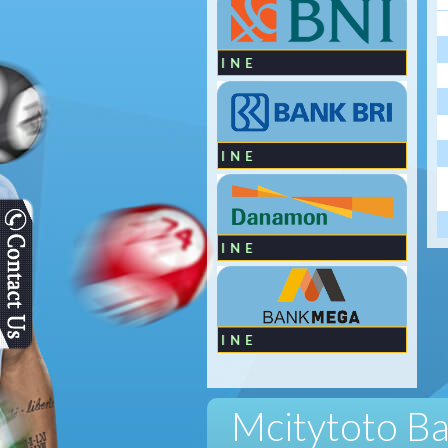
ONLINE
ONLINE
ONLINE
ONLINE
Mcitytoto Ba