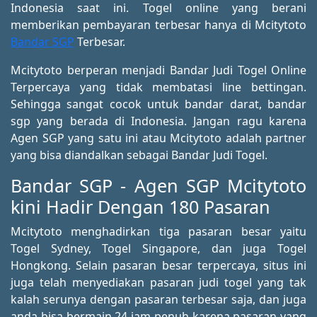
Indonesia saat ini. Togel online yang berani
memberikan pembayaran terbesar hanya di Mcitytoto
Bandar SGP
Terbesar.
Mcitytoto berperan menjadi Bandar Judi Togel Online
Terpercaya yang tidak membatasi line bettingan.
Sehingga sangat cocok untuk bandar darat, bandar
sgp yang berada di Indonesia. Jangan ragu karena
Agen SGP yang satu ini atau Mcitytoto adalah partner
yang bisa diandalkan sebagai Bandar Judi Togel.
Bandar SGP - Agen SGP Mcitytoto
kini Hadir Dengan 180 Pasaran
Mcitytoto menghadirkan tiga pasaran besar yaitu
Togel Sydney, Togel Singapore, dan juga Togel
Hongkong. Selain pasaran besar terpercaya, situs ini
juga telah menyediakan pasaran judi togel yang tak
kalah serunya dengan pasaran terbesar saja, dan juga
anda bisa bermain 24 jam penuh karena pasaran yang