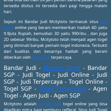
tersedia disitus ini tersedia dari pagi hingga malam
hari.
Sejauh ini Bandar Judi Mcitytoto termasuk situs
judi
togel
online yang berani memberikan hadiah 4D yaitu
9.9Juta Rupiah, kemudian 3D yaitu 990ribu , dan juga
2D sebesar 99ribu. Mcitytoto telah menjadi agen togel
yang diminati banyak pemain togel indonesia. Terbukti
dari kualitas dan besarnya hadiah yang berani
diberikan oleh
Agen SGP
terpercaya.
Bandar Judi -
Bandar Togel
- Bandar
SGP - Judi Togel - Judi Online - Judi
SGP - Judi Terpercaya - Togel Online -
Togel SGP -
Togel Terpercaya
- Agen
Togel - Agen Judi - Agen SGP
Mcitytoto adalah
bandar judi
togel online yang bisa
dijadikan mitra bagi pemburu refferal. Situs Judi Togel