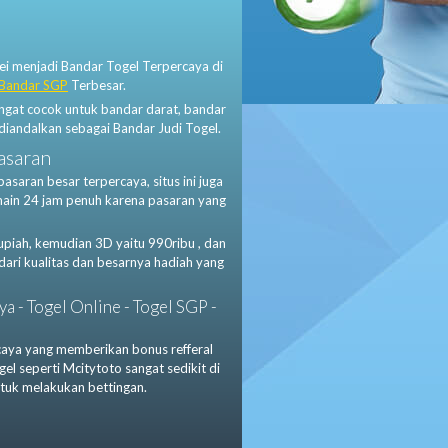
vei menjadi Bandar Togel Terpercaya di
Bandar SGP
Terbesar.
angat cocok untuk bandar darat, bandar
diandalkan sebagai Bandar Judi Togel.
asaran
saran besar terpercaya, situs ini juga
rmain 24 jam penuh karena pasaran yang
upiah, kemudian 3D yaitu 990ribu , dan
dari kualitas dan besarnya hadiah yang
ya - Togel Online - Togel SGP -
ercaya yang memberikan bonus refferal
l seperti Mcitytoto sangat sedikit di
tuk melakukan bettingan.