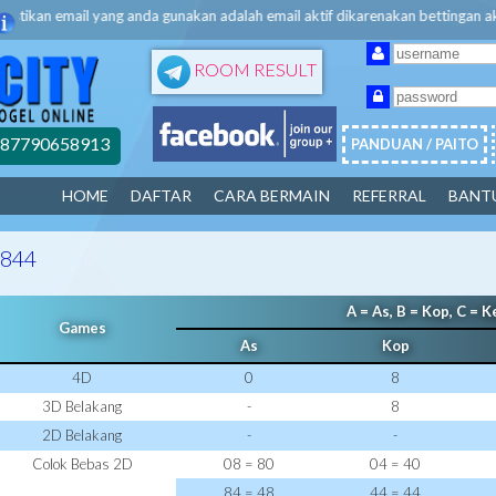
astikan email yang anda gunakan adalah email aktif dikarenakan bettingan ak
ROOM RESULT
87790658913
PANDUAN / PAITO
HOME
DAFTAR
CARA BERMAIN
REFERRAL
BANT
844
A = As, B = Kop, C = K
Games
As
Kop
4D
0
8
3D Belakang
-
8
2D Belakang
-
-
Colok Bebas 2D
08 = 80
04 = 40
84 = 48
44 = 44