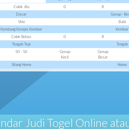
Colok Jitu
0
8
Dasar
Genap - Be
Shio
Babi
Kembang Kempis Kembar
Kembar
Colok Bebas
0
8
Tengah Tepi
Tengah
50 - 50
Genap
Genap
Kecil
Besar
Silang Homo
Homo
ndar Judi Togel Online at