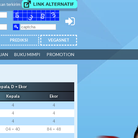
an terkirim ke email anda. Bagi yang belum paham mengenai cara betting di m
PREDIKSI
VEGASNET
UAN
BUKU MIMPI
PROMOTION
epala, D = Ekor
Kepala
Ekor
4
4
4
4
4
4
04 = 40
84 = 48