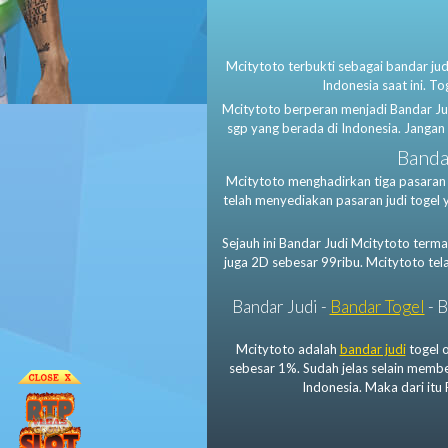
Mcitytoto terbukti sebagai bandar ju
Indonesia saat ini. 
Mcitytoto berperan menjadi Bandar Jud
sgp yang berada di Indonesia. Jangan
Banda
Mcitytoto menghadirkan tiga pasaran b
telah menyediakan pasaran judi togel 
Sejauh ini Bandar Judi Mcitytoto terma
juga 2D sebesar 99ribu. Mcitytoto tel
Bandar Judi -
Bandar Togel
- B
Mcitytoto adalah
bandar judi
togel o
sebesar 1%. Sudah jelas selain membe
Indonesia. Maka dari itu 