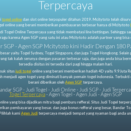
Terpercaya
di
togel online
dan slot online terpopuler ditahun 2019. Mcitytoto telah disur
Togel online yang berani memberikan pembayaran terbesar hanya di Mcitytoto
i Togel Online Terpercaya yang tidak membatasi line bettingan. Sehingga s
 ragu karena Agen SGP yang satu ini atau Mcitytoto adalah partner yang bisa 
r SGP - Agen SGP Mcitytoto kini Hadir Dengan 180 P
esar yaitu Togel Sydney, Togel Singapore, dan juga Togel Hongkong. Selain pa
yang tak kalah serunya dengan pasaran terbesar saja, dan juga anda bisa be
tersedia disitus ini tersedia dari pagi hingga malam hari.
suk situs
judi togel
online yang berani memberikan hadiah 4D yaitu 9.9Juta R
ah menjadi agen togel yang diminati banyak pemain togel indonesia. Terbukti 
berani diberikan oleh
Agen SGP
terpercaya.
andar SGP - Judi Togel - Judi Online - Judi SGP - Judi Terperca
Togel Terpercaya
- Agen Togel - Agen Judi - Agen SGP
nline yang bisa dijadikan mitra bagi pemburu refferal. Situs Judi Togel terp
rikan pembayaran yang besar, dan juga bonus refferal yang besar, Bandar Toge
Pilihlah kami
Agen Judi
terpercaya menjadi tempat yang nyaman bagi anda un