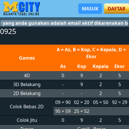
MASUK
DAFTAR
ail yang anda gunakan adalah email aktif dikarenakan 
0925
A = As, B = Kop, C = Kepala, D =
Ekor
Games
As
Kop
Kepala
Ekor
4D
0
9
2
5
3D Belakang
-
9
2
5
2D Belakang
-
-
2
5
09 = 90
02 = 20
05 = 50
92 = 29
Colok Bebas 2D
95 = 59
25 = 52
Colok Jitu
0
9
2
5