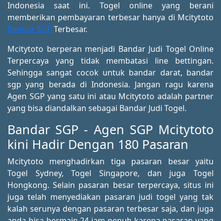
Indonesia saat ini. Togel online yang berani
memberikan pembayaran terbesar hanya di Mcitytoto
Bandar SGP
Terbesar.
Mcitytoto berperan menjadi Bandar Judi Togel Online
Terpercaya yang tidak membatasi line bettingan.
Sehingga sangat cocok untuk bandar darat, bandar
sgp yang berada di Indonesia. Jangan ragu karena
Agen SGP yang satu ini atau Mcitytoto adalah partner
yang bisa diandalkan sebagai Bandar Judi Togel.
Bandar SGP - Agen SGP Mcitytoto
kini Hadir Dengan 180 Pasaran
Mcitytoto menghadirkan tiga pasaran besar yaitu
Togel Sydney, Togel Singapore, dan juga Togel
Hongkong. Selain pasaran besar terpercaya, situs ini
juga telah menyediakan pasaran judi togel yang tak
kalah serunya dengan pasaran terbesar saja, dan juga
anda bisa bermain 24 jam penuh karena pasaran yang