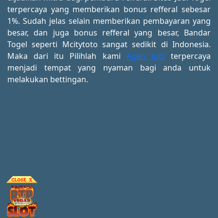
terpercaya yang memberikan bonus refferal sebesar
1%. Sudah jelas selain memberikan pembayaran yang
besar, dan juga bonus refferal yang besar, Bandar
Togel seperti Mcitytoto sangat sedikit di Indonesia.
Maka dari itu Pilihlah kami
Agen Judi
terpercaya
menjadi tempat yang nyaman bagi anda untuk
melakukan bettingan.