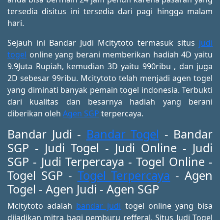
tersedia disitus ini tersedia dari pagi hingga malam
hari.
Sejauh ini Bandar Judi Mcitytoto termasuk situs
judi
togel
online yang berani memberikan hadiah 4D yaitu
9.9Juta Rupiah, kemudian 3D yaitu 990ribu , dan juga
2D sebesar 99ribu. Mcitytoto telah menjadi agen togel
yang diminati banyak pemain togel indonesia. Terbukti
dari kualitas dan besarnya hadiah yang berani
diberikan oleh
Agen SGP
terpercaya.
Bandar Judi -
Bandar Togel
- Bandar
SGP - Judi Togel - Judi Online - Judi
SGP - Judi Terpercaya - Togel Online -
Togel SGP -
Togel Terpercaya
- Agen
Togel - Agen Judi - Agen SGP
Mcitytoto adalah
bandar judi
togel online yang bisa
dijadikan mitra bagi pemburu refferal. Situs Judi Togel