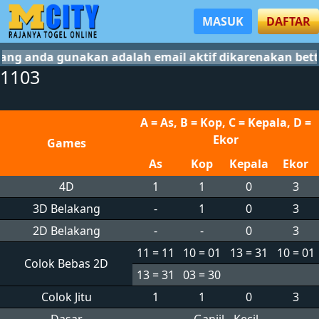
MASUK
DAFTAR
l yang anda gunakan adalah email aktif dikarenakan be
1103
A = As, B = Kop, C = Kepala, D =
Ekor
Games
As
Kop
Kepala
Ekor
4D
1
1
0
3
3D Belakang
-
1
0
3
2D Belakang
-
-
0
3
11 = 11
10 = 01
13 = 31
10 = 01
Colok Bebas 2D
13 = 31
03 = 30
Colok Jitu
1
1
0
3