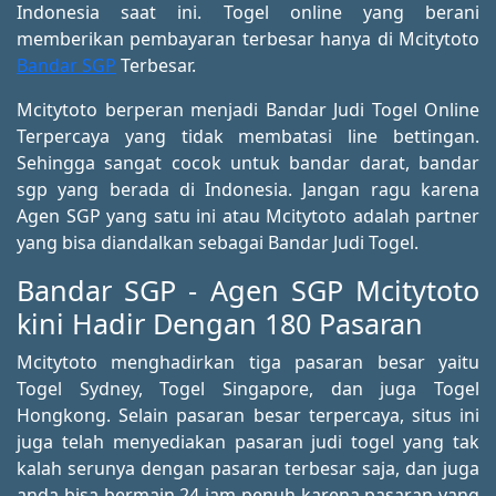
Indonesia saat ini. Togel online yang berani
memberikan pembayaran terbesar hanya di Mcitytoto
Bandar SGP
Terbesar.
Mcitytoto berperan menjadi Bandar Judi Togel Online
Terpercaya yang tidak membatasi line bettingan.
Sehingga sangat cocok untuk bandar darat, bandar
sgp yang berada di Indonesia. Jangan ragu karena
Agen SGP yang satu ini atau Mcitytoto adalah partner
yang bisa diandalkan sebagai Bandar Judi Togel.
Bandar SGP - Agen SGP Mcitytoto
kini Hadir Dengan 180 Pasaran
Mcitytoto menghadirkan tiga pasaran besar yaitu
Togel Sydney, Togel Singapore, dan juga Togel
Hongkong. Selain pasaran besar terpercaya, situs ini
juga telah menyediakan pasaran judi togel yang tak
kalah serunya dengan pasaran terbesar saja, dan juga
anda bisa bermain 24 jam penuh karena pasaran yang