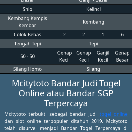
Dasar
Ganjil - Besar
Shio
Kelinci
Kembang Kempis
Kembang
Kembar
Colok Bebas
2
2
1
6
Tengah Tepi
Tepi
Genap
Genap
Ganjil
Genap
50 - 50
Kecil
Kecil
Kecil
Besar
Silang Homo
Silang
Mcitytoto Bandar Judi Togel
Online atau Bandar SGP
Terpercaya
Mcitytoto terbukti sebagai bandar judi
togel online
dan slot online terpopuler ditahun 2019. Mcitytoto
telah disurvei menjadi Bandar Togel Terpercaya di