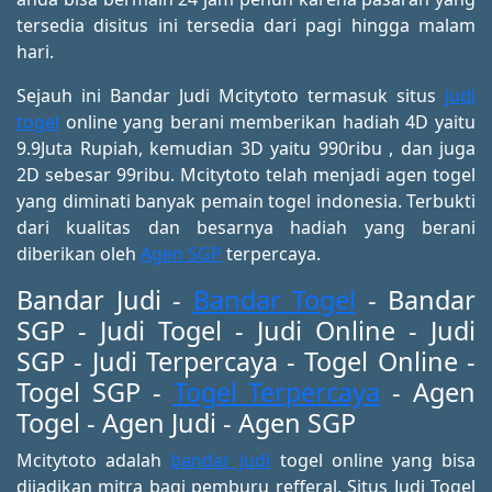
tersedia disitus ini tersedia dari pagi hingga malam
hari.
Sejauh ini Bandar Judi Mcitytoto termasuk situs
judi
togel
online yang berani memberikan hadiah 4D yaitu
9.9Juta Rupiah, kemudian 3D yaitu 990ribu , dan juga
2D sebesar 99ribu. Mcitytoto telah menjadi agen togel
yang diminati banyak pemain togel indonesia. Terbukti
dari kualitas dan besarnya hadiah yang berani
diberikan oleh
Agen SGP
terpercaya.
Bandar Judi -
Bandar Togel
- Bandar
SGP - Judi Togel - Judi Online - Judi
SGP - Judi Terpercaya - Togel Online -
Togel SGP -
Togel Terpercaya
- Agen
Togel - Agen Judi - Agen SGP
Mcitytoto adalah
bandar judi
togel online yang bisa
dijadikan mitra bagi pemburu refferal. Situs Judi Togel