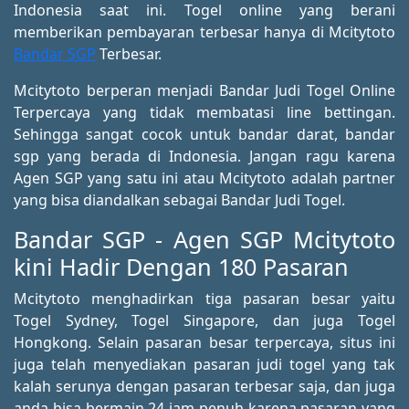
Indonesia saat ini. Togel online yang berani
memberikan pembayaran terbesar hanya di Mcitytoto
Bandar SGP
Terbesar.
Mcitytoto berperan menjadi Bandar Judi Togel Online
Terpercaya yang tidak membatasi line bettingan.
Sehingga sangat cocok untuk bandar darat, bandar
sgp yang berada di Indonesia. Jangan ragu karena
Agen SGP yang satu ini atau Mcitytoto adalah partner
yang bisa diandalkan sebagai Bandar Judi Togel.
Bandar SGP - Agen SGP Mcitytoto
kini Hadir Dengan 180 Pasaran
Mcitytoto menghadirkan tiga pasaran besar yaitu
Togel Sydney, Togel Singapore, dan juga Togel
Hongkong. Selain pasaran besar terpercaya, situs ini
juga telah menyediakan pasaran judi togel yang tak
kalah serunya dengan pasaran terbesar saja, dan juga
anda bisa bermain 24 jam penuh karena pasaran yang