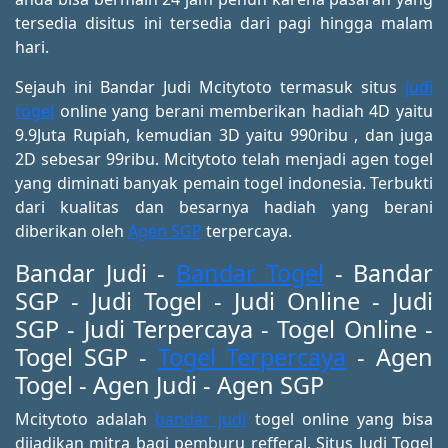
tersedia disitus ini tersedia dari pagi hingga malam
hari.
Sejauh ini Bandar Judi Mcitytoto termasuk situs
judi
togel
online yang berani memberikan hadiah 4D yaitu
9.9Juta Rupiah, kemudian 3D yaitu 990ribu , dan juga
2D sebesar 99ribu. Mcitytoto telah menjadi agen togel
yang diminati banyak pemain togel indonesia. Terbukti
dari kualitas dan besarnya hadiah yang berani
diberikan oleh
Agen SGP
terpercaya.
Bandar Judi -
Bandar Togel
- Bandar
SGP - Judi Togel - Judi Online - Judi
SGP - Judi Terpercaya - Togel Online -
Togel SGP -
Togel Terpercaya
- Agen
Togel - Agen Judi - Agen SGP
Mcitytoto adalah
bandar judi
togel online yang bisa
dijadikan mitra bagi pemburu refferal. Situs Judi Togel