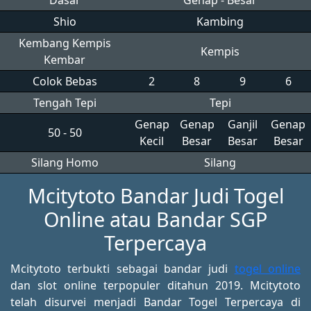
Dasar
Genap - Besar
Shio
Kambing
Kembang Kempis
Kempis
Kembar
Colok Bebas
2
8
9
6
Tengah Tepi
Tepi
Genap
Genap
Ganjil
Genap
50 - 50
Kecil
Besar
Besar
Besar
Silang Homo
Silang
Mcitytoto Bandar Judi Togel
Online atau Bandar SGP
Terpercaya
Mcitytoto terbukti sebagai bandar judi
togel online
dan slot online terpopuler ditahun 2019. Mcitytoto
telah disurvei menjadi Bandar Togel Terpercaya di