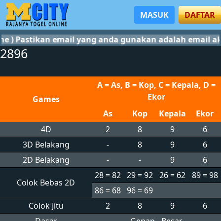
MASUK
DAFTAR
ine ) Pastikan email yang anda gunakan adalah email a
2896
A = As, B = Kop, C = Kepala, D =
Ekor
Games
As
Kop
Kepala
Ekor
4D
2
8
9
6
3D Belakang
-
8
9
6
2D Belakang
-
-
9
6
28 = 82
29 = 92
26 = 62
89 = 98
Colok Bebas 2D
86 = 68
96 = 69
Colok Jitu
2
8
9
6