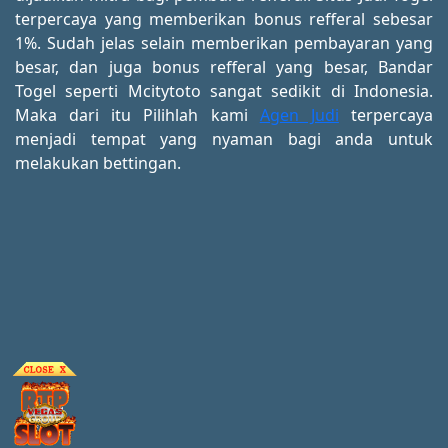
terpercaya yang memberikan bonus refferal sebesar
1%. Sudah jelas selain memberikan pembayaran yang
besar, dan juga bonus refferal yang besar, Bandar
Togel seperti Mcitytoto sangat sedikit di Indonesia.
Maka dari itu Pilihlah kami
Agen Judi
terpercaya
menjadi tempat yang nyaman bagi anda untuk
melakukan bettingan.