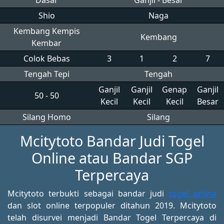
Dasar
Ganjil - Besar
Shio
Naga
Kembang Kempis
Kembang
Kembar
Colok Bebas
3
1
2
7
Tengah Tepi
Tengah
Ganjil
Ganjil
Genap
Ganjil
50 - 50
Kecil
Kecil
Kecil
Besar
Silang Homo
Silang
Mcitytoto Bandar Judi Togel
Online atau Bandar SGP
Terpercaya
Mcitytoto terbukti sebagai bandar judi
togel online
dan slot online terpopuler ditahun 2019. Mcitytoto
telah disurvei menjadi Bandar Togel Terpercaya di