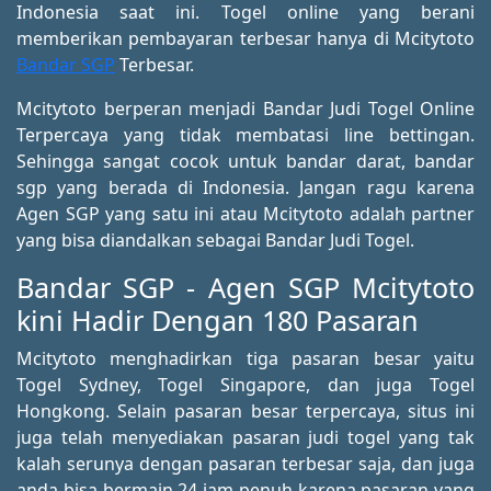
Indonesia saat ini. Togel online yang berani
memberikan pembayaran terbesar hanya di Mcitytoto
Bandar SGP
Terbesar.
Mcitytoto berperan menjadi Bandar Judi Togel Online
Terpercaya yang tidak membatasi line bettingan.
Sehingga sangat cocok untuk bandar darat, bandar
sgp yang berada di Indonesia. Jangan ragu karena
Agen SGP yang satu ini atau Mcitytoto adalah partner
yang bisa diandalkan sebagai Bandar Judi Togel.
Bandar SGP - Agen SGP Mcitytoto
kini Hadir Dengan 180 Pasaran
Mcitytoto menghadirkan tiga pasaran besar yaitu
Togel Sydney, Togel Singapore, dan juga Togel
Hongkong. Selain pasaran besar terpercaya, situs ini
juga telah menyediakan pasaran judi togel yang tak
kalah serunya dengan pasaran terbesar saja, dan juga
anda bisa bermain 24 jam penuh karena pasaran yang