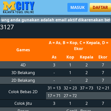
MASUK
DAFTAR
il yang anda gunakan adalah email aktif dikarenakan b
3127
A = As, B = Kop, C = Kepala, D =
Ekor
Games
As
Kop
Kepala
Ekor
4D
3
1
2
7
3D Belakang
-
1
2
7
2D Belakang
-
-
2
7
31 = 13
32 = 23
37 = 73
12 = 21
Colok Bebas 2D
17 = 71
27 = 72
Colok Jitu
3
1
2
7