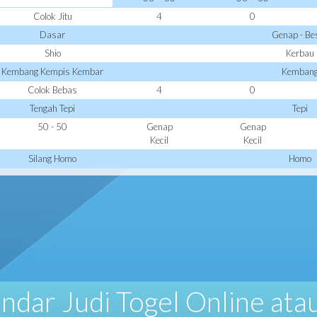
Colok Jitu
4
0
Dasar
Genap - Be
Shio
Kerbau
Kembang Kempis Kembar
Kemban
Colok Bebas
4
0
Tengah Tepi
Tepi
50 - 50
Genap
Genap
Kecil
Kecil
Silang Homo
Homo
ndar Judi Togel Online at