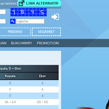
an terkirim ke email anda. Bagi yang belum paham mengenai cara betting di m
PREDIKSI
VEGASNET
UAN
BUKU MIMPI
PROMOTION
epala, D = Ekor
Kepala
Ekor
0
6
0
6
0
6
46 = 64
00 = 00