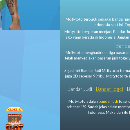
Mcitytoto terbukti sebagai bandar ju
Indonesia saat ini. 
Mcitytoto berperan menjadi Bandar Jud
sgp yang berada di Indonesia. Jangan
Banda
Mcitytoto menghadirkan tiga pasaran b
telah menyediakan pasaran judi togel 
Sejauh ini Bandar Judi Mcitytoto terma
juga 2D sebesar 99ribu. Mcitytoto tel
Bandar Judi -
Bandar Togel
- B
Mcitytoto adalah
bandar judi
togel o
sebesar 1%. Sudah jelas selain membe
Indonesia. Maka dari itu 