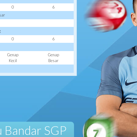
0
6
sar
g
0
6
Genap
Genap
Kecil
Besar
au Bandar SGP