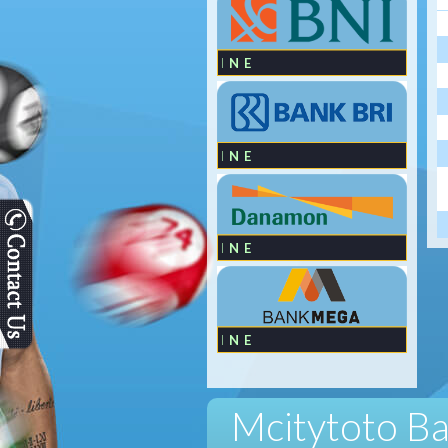
ONLINE
ONLINE
ONLINE
ONLINE
Mcitytoto Ba