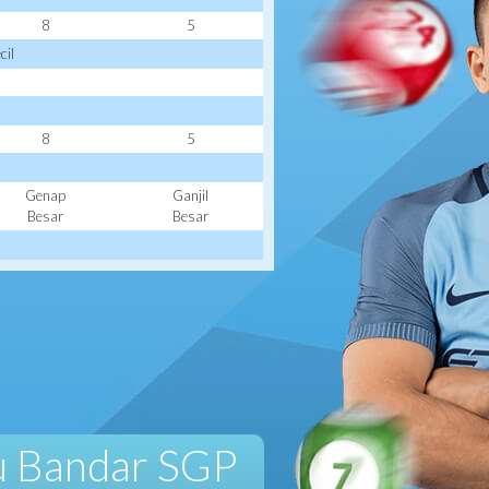
8
5
cil
8
5
Genap
Ganjil
Besar
Besar
au Bandar SGP