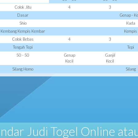
Colok Jitu
4
3
Dasar
Genap - Ke
Shio
Kuda
Kembang Kempis Kembar
Kempis
Colok Bebas
4
3
Tengah Tepi
Tepi
50 - 50
Genap
Ganjil
Kecil
Kecil
Silang Homo
Silang
ndar Judi Togel Online at