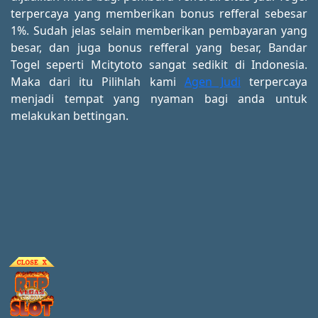
terpercaya yang memberikan bonus refferal sebesar
1%. Sudah jelas selain memberikan pembayaran yang
besar, dan juga bonus refferal yang besar, Bandar
Togel seperti Mcitytoto sangat sedikit di Indonesia.
Maka dari itu Pilihlah kami
Agen Judi
terpercaya
menjadi tempat yang nyaman bagi anda untuk
melakukan bettingan.