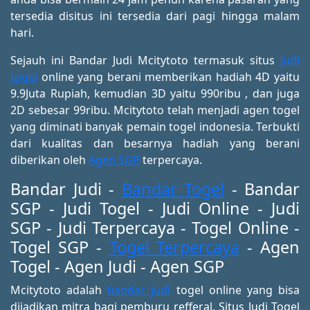
tersedia disitus ini tersedia dari pagi hingga malam
hari.
Sejauh ini Bandar Judi Mcitytoto termasuk situs
judi
togel
online yang berani memberikan hadiah 4D yaitu
9.9Juta Rupiah, kemudian 3D yaitu 990ribu , dan juga
2D sebesar 99ribu. Mcitytoto telah menjadi agen togel
yang diminati banyak pemain togel indonesia. Terbukti
dari kualitas dan besarnya hadiah yang berani
diberikan oleh
Agen SGP
terpercaya.
Bandar Judi -
Bandar Togel
- Bandar
SGP - Judi Togel - Judi Online - Judi
SGP - Judi Terpercaya - Togel Online -
Togel SGP -
Togel Terpercaya
- Agen
Togel - Agen Judi - Agen SGP
Mcitytoto adalah
bandar judi
togel online yang bisa
dijadikan mitra bagi pemburu refferal. Situs Judi Togel