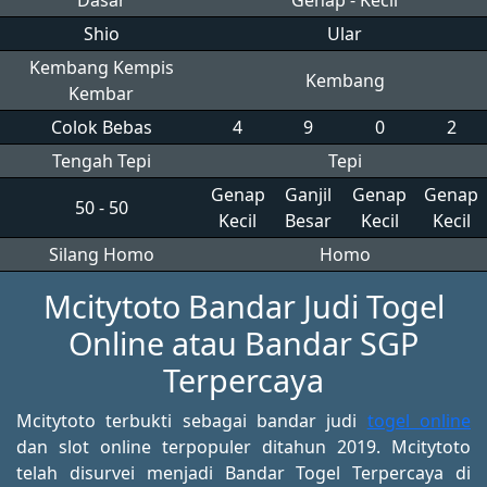
Dasar
Genap - Kecil
Shio
Ular
Kembang Kempis
Kembang
Kembar
Colok Bebas
4
9
0
2
Tengah Tepi
Tepi
Genap
Ganjil
Genap
Genap
50 - 50
Kecil
Besar
Kecil
Kecil
Silang Homo
Homo
Mcitytoto Bandar Judi Togel
Online atau Bandar SGP
Terpercaya
Mcitytoto terbukti sebagai bandar judi
togel online
dan slot online terpopuler ditahun 2019. Mcitytoto
telah disurvei menjadi Bandar Togel Terpercaya di