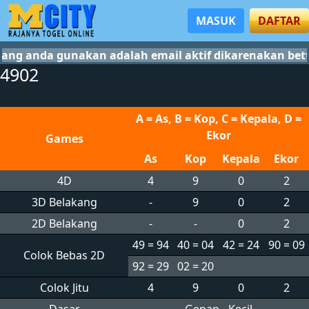
MASUK
DAFTAR
l yang anda gunakan adalah email aktif dikarenakan be
4902
A = As, B = Kop, C = Kepala, D =
Ekor
Games
As
Kop
Kepala
Ekor
4D
4
9
0
2
3D Belakang
-
9
0
2
2D Belakang
-
-
0
2
49 = 94
40 = 04
42 = 24
90 = 09
Colok Bebas 2D
92 = 29
02 = 20
Colok Jitu
4
9
0
2