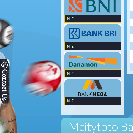
ONLINE
ONLINE
ONLINE
ONLINE
Mcitytoto Ba