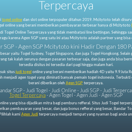
Terpercaya
di
togel online
dan slot online terpopuler ditahun 2019. Mcitytoto telah disur
Togel online yang berani memberikan pembayaran terbesar hanya di Mcitytoto
i Togel Online Terpercaya yang tidak membatasi line bettingan. Sehingga s
 ragu karena Agen SGP yang satu ini atau Mcitytoto adalah partner yang bisa 
r SGP - Agen SGP Mcitytoto kini Hadir Dengan 180 P
esar yaitu Togel Sydney, Togel Singapore, dan juga Togel Hongkong. Selain pa
yang tak kalah serunya dengan pasaran terbesar saja, dan juga anda bisa be
tersedia disitus ini tersedia dari pagi hingga malam hari.
suk situs
judi togel
online yang berani memberikan hadiah 4D yaitu 9.9Juta R
ah menjadi agen togel yang diminati banyak pemain togel indonesia. Terbukti 
berani diberikan oleh
Agen SGP
terpercaya.
andar SGP - Judi Togel - Judi Online - Judi SGP - Judi Terperca
Togel Terpercaya
- Agen Togel - Agen Judi - Agen SGP
nline yang bisa dijadikan mitra bagi pemburu refferal. Situs Judi Togel terp
rikan pembayaran yang besar, dan juga bonus refferal yang besar, Bandar Toge
Pilihlah kami
Agen Judi
terpercaya menjadi tempat yang nyaman bagi anda un