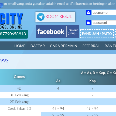
kan email yang anda gunakan adalah email aktif dikarenakan bettingan akan t
ROOM RESULT
87790658913
PANDUAN / PAITO
HOME
DAFTAR
CARA BERMAIN
REFERRAL
BANT
993
A = As, B = Kop, C = K
Games
As
Kop
4D
4
9
3D Belakang
-
9
2D Belakang
-
-
Colok Bebas 2D
49 = 94
49 = 94
93 = 39
93 = 39