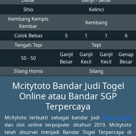
Dasar
Ganjil - Besar
Shio
Kelinci
Kembang Kempis
Kembang
Kembar
Colok Bebas
5
1
1
6
Tengah Tepi
Tepi
Ganjil
Ganjil
Ganjil
Genap
50 - 50
Besar
Kecil
Kecil
Besar
Silang Homo
Silang
Mcitytoto Bandar Judi Togel
Online atau Bandar SGP
Terpercaya
Mcitytoto terbukti sebagai bandar judi
togel online
dan slot online terpopuler ditahun 2019. Mcitytoto
telah disurvei menjadi Bandar Togel Terpercaya di