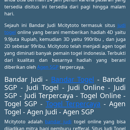
tersedia disitus ini tersedia dari pagi hingga malam
hari.
Sejauh ini Bandar Judi Mcitytoto termasuk situs
judi
togel
online yang berani memberikan hadiah 4D yaitu
9.9Juta Rupiah, kemudian 3D yaitu 990ribu , dan juga
2D sebesar 99ribu. Mcitytoto telah menjadi agen togel
yang diminati banyak pemain togel indonesia. Terbukti
dari kualitas dan besarnya hadiah yang berani
diberikan oleh
Agen SGP
terpercaya.
Bandar Judi -
Bandar Togel
- Bandar
SGP - Judi Togel - Judi Online - Judi
SGP - Judi Terpercaya - Togel Online -
Togel SGP -
Togel Terpercaya
- Agen
Togel - Agen Judi - Agen SGP
Mcitytoto adalah
bandar judi
togel online yang bisa
dijadikan mitra bagi pemburu refferal. Situs Judi Togel