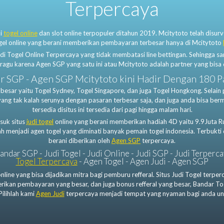
Terpercaya
di
togel online
dan slot online terpopuler ditahun 2019. Mcitytoto telah disur
Togel online yang berani memberikan pembayaran terbesar hanya di Mcitytoto
i Togel Online Terpercaya yang tidak membatasi line bettingan. Sehingga s
 ragu karena Agen SGP yang satu ini atau Mcitytoto adalah partner yang bisa 
r SGP - Agen SGP Mcitytoto kini Hadir Dengan 180 P
esar yaitu Togel Sydney, Togel Singapore, dan juga Togel Hongkong. Selain pa
yang tak kalah serunya dengan pasaran terbesar saja, dan juga anda bisa be
tersedia disitus ini tersedia dari pagi hingga malam hari.
suk situs
judi togel
online yang berani memberikan hadiah 4D yaitu 9.9Juta R
ah menjadi agen togel yang diminati banyak pemain togel indonesia. Terbukti 
berani diberikan oleh
Agen SGP
terpercaya.
andar SGP - Judi Togel - Judi Online - Judi SGP - Judi Terperca
Togel Terpercaya
- Agen Togel - Agen Judi - Agen SGP
nline yang bisa dijadikan mitra bagi pemburu refferal. Situs Judi Togel terp
rikan pembayaran yang besar, dan juga bonus refferal yang besar, Bandar Toge
Pilihlah kami
Agen Judi
terpercaya menjadi tempat yang nyaman bagi anda un