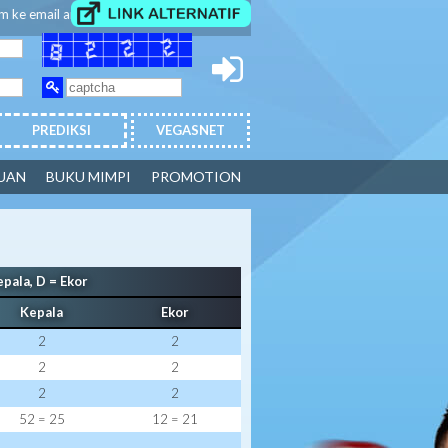
m ke email anda. Bagi yang belum paham mengenai cara betting di mcitytoto, 
PREDIKSI
VEGASNET
UAN
BUKU MIMPI
PROMOTION
epala, D = Ekor
Kepala
Ekor
2
2
2
2
2
2
52 = 25
12 = 21