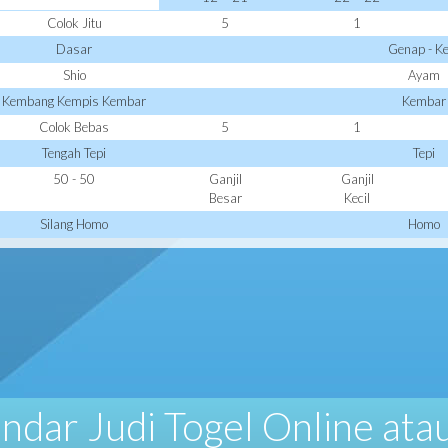
Colok Jitu
5
1
Dasar
Genap - Ke
E
Shio
Ayam
Kembang Kempis Kembar
Kembar
Colok Bebas
5
1
Tengah Tepi
Tepi
E
50 - 50
Ganjil
Ganjil
Besar
Kecil
Silang Homo
Homo
E
E
ndar Judi Togel Online at