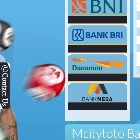
ONLIN
ONLIN
ONLIN
ONLIN
Mcitytoto Ba