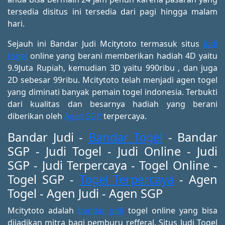
tersedia disitus ini tersedia dari pagi hingga malam
hari.
Sejauh ini Bandar Judi Mcitytoto termasuk situs
judi
togel
online yang berani memberikan hadiah 4D yaitu
9.9Juta Rupiah, kemudian 3D yaitu 990ribu , dan juga
2D sebesar 99ribu. Mcitytoto telah menjadi agen togel
yang diminati banyak pemain togel indonesia. Terbukti
dari kualitas dan besarnya hadiah yang berani
diberikan oleh
Agen SGP
terpercaya.
Bandar Judi -
Bandar Togel
- Bandar
SGP - Judi Togel - Judi Online - Judi
SGP - Judi Terpercaya - Togel Online -
Togel SGP -
Togel Terpercaya
- Agen
Togel - Agen Judi - Agen SGP
Mcitytoto adalah
bandar judi
togel online yang bisa
dijadikan mitra bagi pemburu refferal. Situs Judi Togel