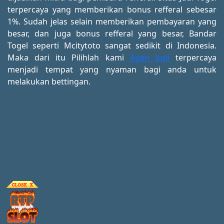
terpercaya yang memberikan bonus refferal sebesar
1%. Sudah jelas selain memberikan pembayaran yang
besar, dan juga bonus refferal yang besar, Bandar
Togel seperti Mcitytoto sangat sedikit di Indonesia.
Maka dari itu Pilihlah kami
Agen Judi
terpercaya
menjadi tempat yang nyaman bagi anda untuk
melakukan bettingan.