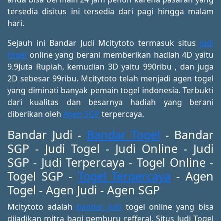
tersedia disitus ini tersedia dari pagi hingga malam
hari.
Sejauh ini Bandar Judi Mcitytoto termasuk situs
judi
togel
online yang berani memberikan hadiah 4D yaitu
9.9Juta Rupiah, kemudian 3D yaitu 990ribu , dan juga
2D sebesar 99ribu. Mcitytoto telah menjadi agen togel
yang diminati banyak pemain togel indonesia. Terbukti
dari kualitas dan besarnya hadiah yang berani
diberikan oleh
Agen SGP
terpercaya.
Bandar Judi -
Bandar Togel
- Bandar
SGP - Judi Togel - Judi Online - Judi
SGP - Judi Terpercaya - Togel Online -
Togel SGP -
Togel Terpercaya
- Agen
Togel - Agen Judi - Agen SGP
Mcitytoto adalah
bandar judi
togel online yang bisa
dijadikan mitra bagi pemburu refferal. Situs Judi Togel