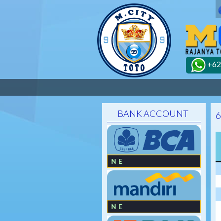
Selamat datang di mcity toto ( Rajanya togel online ) Pasti
+62
BANK ACCOUNT
6
ONLINE
ONLINE