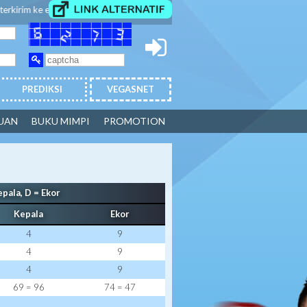
erkirim ke email anda. Bagi yang belum paham mengenai cara betting di mcity
PREDIKSI
VEGASNET
UAN
BUKU MIMPI
PROMOTION
epala, D = Ekor
Kepala
Ekor
4
9
4
9
4
9
69 = 96
74 = 47