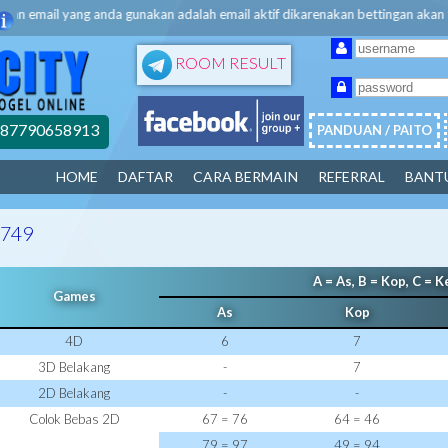
kan email yang anda gunakan adalah email aktif dikarenakan bettingan akan t
ROOM RESULT
87790658913
PANDUAN / PAITO
HOME
DAFTAR
CARA BERMAIN
REFERRAL
BANT
749
A = As, B = Kop, C = K
Games
As
Kop
4D
6
7
3D Belakang
-
7
2D Belakang
-
-
Colok Bebas 2D
67 = 76
64 = 46
79 = 97
49 = 94