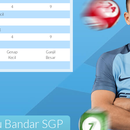
4
9
cil
g
4
9
Genap
Ganjil
Kecil
Besar
au Bandar SGP