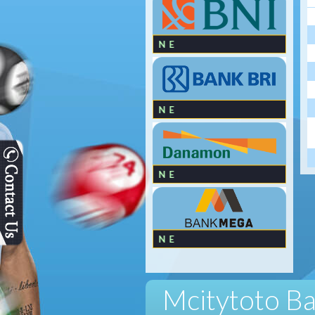
ONLINE
ONLINE
ONLINE
ONLINE
Mcitytoto Ba