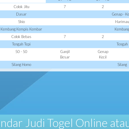
Colok Jitu
7
2
Dasar
Genap - Ke
NE
Shio
Harima
Kembang Kempis Kembar
Kemban
Colok Bebas
7
2
Tengah Tepi
Tengah
NE
50 - 50
Ganjil
Genap
Besar
Kecil
Silang Homo
Silang
NE
NE
ndar Judi Togel Online at