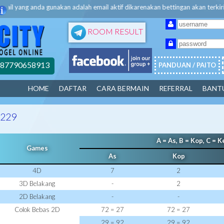
mail yang anda gunakan adalah email aktif dikarenakan bettingan akan terkir
ROOM RESULT
87790658913
PANDUAN / PAITO
HOME
DAFTAR
CARA BERMAIN
REFERRAL
BANT
229
A = As, B = Kop, C = K
Games
As
Kop
NE
4D
7
2
3D Belakang
-
2
2D Belakang
-
-
Colok Bebas 2D
72 = 27
72 = 27
NE
29 = 92
29 = 92