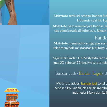
Mcitytoto terbukti sebagai bandar ju
Indonesia saat ini. 
Mcitytoto berperan menjadi Bandar Jud
sgp yang berada di Indonesia. Jangan
Banda
Mcitytoto menghadirkan tiga pasaran b
telah menyediakan pasaran judi togel 
Sejauh ini Bandar Judi Mcitytoto terma
juga 2D sebesar 99ribu. Mcitytoto tel
Bandar Judi -
Bandar Togel
- B
Mcitytoto adalah
bandar judi
togel o
sebesar 1%. Sudah jelas selain membe
Indonesia. Maka dari itu 