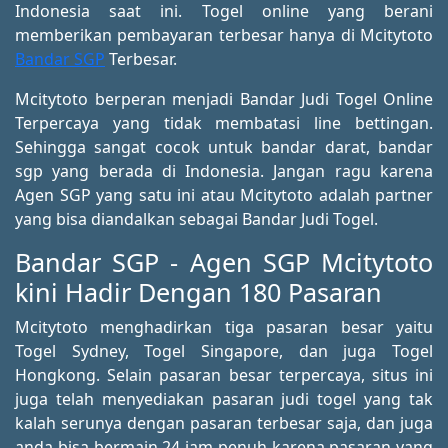
Indonesia saat ini. Togel online yang berani
memberikan pembayaran terbesar hanya di Mcitytoto
Bandar SGP
Terbesar.
Mcitytoto berperan menjadi Bandar Judi Togel Online
Terpercaya yang tidak membatasi line bettingan.
Sehingga sangat cocok untuk bandar darat, bandar
sgp yang berada di Indonesia. Jangan ragu karena
Agen SGP yang satu ini atau Mcitytoto adalah partner
yang bisa diandalkan sebagai Bandar Judi Togel.
Bandar SGP - Agen SGP Mcitytoto
kini Hadir Dengan 180 Pasaran
Mcitytoto menghadirkan tiga pasaran besar yaitu
Togel Sydney, Togel Singapore, dan juga Togel
Hongkong. Selain pasaran besar terpercaya, situs ini
juga telah menyediakan pasaran judi togel yang tak
kalah serunya dengan pasaran terbesar saja, dan juga
anda bisa bermain 24 jam penuh karena pasaran yang