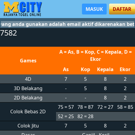
MASUK
DAFTAR
il yang anda gunakan adalah email aktif dikarenakan b
7582
A = As, B = Kop, C = Kepala, D =
Ekor
Games
As
Kop
Kepala
Ekor
4D
7
5
8
2
3D Belakang
-
5
8
2
2D Belakang
-
-
8
2
75 = 57
78 = 87
72 = 27
58 = 85
Colok Bebas 2D
52 = 25
82 = 28
Colok Jitu
7
5
8
2