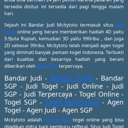
tersedia disitus ini tersedia dari pagi hingga malam
hari.
Sejauh ini Bandar Judi Mcitytoto termasuk situs
judi
togel
online yang berani memberikan hadiah 4D yaitu
9.9Juta Rupiah, kemudian 3D yaitu 990ribu , dan juga
2D sebesar 99ribu. Mcitytoto telah menjadi agen togel
yang diminati banyak pemain togel indonesia. Terbukti
dari kualitas dan besarnya hadiah yang berani
diberikan oleh
Agen SGP
terpercaya.
Bandar Judi -
Bandar Togel
- Bandar
SGP - Judi Togel - Judi Online - Judi
SGP - Judi Terpercaya - Togel Online -
Togel SGP -
Togel Terpercaya
- Agen
Togel - Agen Judi - Agen SGP
Mcitytoto adalah
bandar judi
togel online yang bisa
dijadikan mitra bagi pemburu refferal. Situs Judi Togel