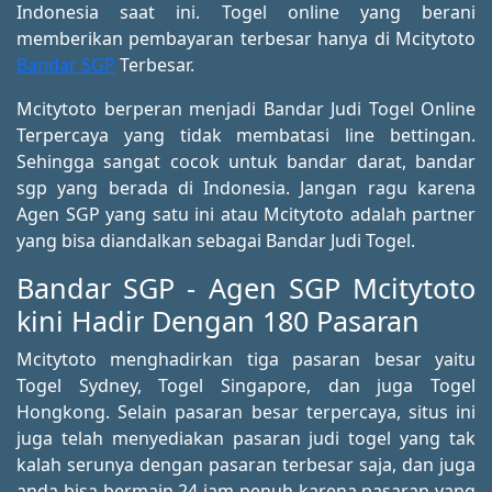
Indonesia saat ini. Togel online yang berani
memberikan pembayaran terbesar hanya di Mcitytoto
Bandar SGP
Terbesar.
Mcitytoto berperan menjadi Bandar Judi Togel Online
Terpercaya yang tidak membatasi line bettingan.
Sehingga sangat cocok untuk bandar darat, bandar
sgp yang berada di Indonesia. Jangan ragu karena
Agen SGP yang satu ini atau Mcitytoto adalah partner
yang bisa diandalkan sebagai Bandar Judi Togel.
Bandar SGP - Agen SGP Mcitytoto
kini Hadir Dengan 180 Pasaran
Mcitytoto menghadirkan tiga pasaran besar yaitu
Togel Sydney, Togel Singapore, dan juga Togel
Hongkong. Selain pasaran besar terpercaya, situs ini
juga telah menyediakan pasaran judi togel yang tak
kalah serunya dengan pasaran terbesar saja, dan juga
anda bisa bermain 24 jam penuh karena pasaran yang