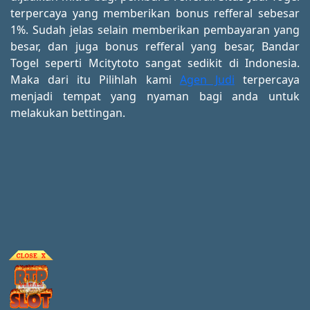
terpercaya yang memberikan bonus refferal sebesar
1%. Sudah jelas selain memberikan pembayaran yang
besar, dan juga bonus refferal yang besar, Bandar
Togel seperti Mcitytoto sangat sedikit di Indonesia.
Maka dari itu Pilihlah kami
Agen Judi
terpercaya
menjadi tempat yang nyaman bagi anda untuk
melakukan bettingan.