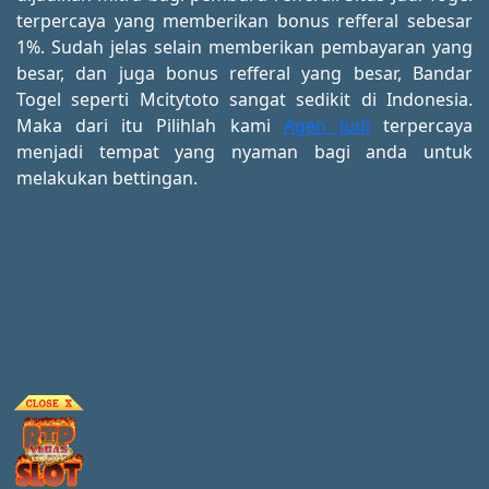
terpercaya yang memberikan bonus refferal sebesar
1%. Sudah jelas selain memberikan pembayaran yang
besar, dan juga bonus refferal yang besar, Bandar
Togel seperti Mcitytoto sangat sedikit di Indonesia.
Maka dari itu Pilihlah kami
Agen Judi
terpercaya
menjadi tempat yang nyaman bagi anda untuk
melakukan bettingan.