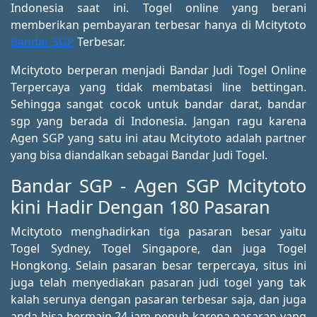
Indonesia saat ini. Togel online yang berani
memberikan pembayaran terbesar hanya di Mcitytoto
Bandar SGP
Terbesar.
Mcitytoto berperan menjadi Bandar Judi Togel Online
Terpercaya yang tidak membatasi line bettingan.
Sehingga sangat cocok untuk bandar darat, bandar
sgp yang berada di Indonesia. Jangan ragu karena
Agen SGP yang satu ini atau Mcitytoto adalah partner
yang bisa diandalkan sebagai Bandar Judi Togel.
Bandar SGP - Agen SGP Mcitytoto
kini Hadir Dengan 180 Pasaran
Mcitytoto menghadirkan tiga pasaran besar yaitu
Togel Sydney, Togel Singapore, dan juga Togel
Hongkong. Selain pasaran besar terpercaya, situs ini
juga telah menyediakan pasaran judi togel yang tak
kalah serunya dengan pasaran terbesar saja, dan juga
anda bisa bermain 24 jam penuh karena pasaran yang