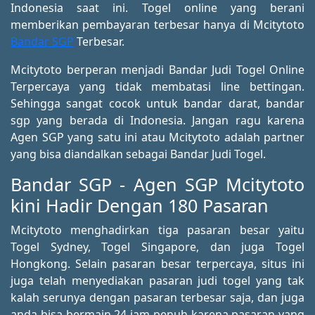
Indonesia saat ini. Togel online yang berani
memberikan pembayaran terbesar hanya di Mcitytoto
Bandar SGP
Terbesar.
Mcitytoto berperan menjadi Bandar Judi Togel Online
Terpercaya yang tidak membatasi line bettingan.
Sehingga sangat cocok untuk bandar darat, bandar
sgp yang berada di Indonesia. Jangan ragu karena
Agen SGP yang satu ini atau Mcitytoto adalah partner
yang bisa diandalkan sebagai Bandar Judi Togel.
Bandar SGP - Agen SGP Mcitytoto
kini Hadir Dengan 180 Pasaran
Mcitytoto menghadirkan tiga pasaran besar yaitu
Togel Sydney, Togel Singapore, dan juga Togel
Hongkong. Selain pasaran besar terpercaya, situs ini
juga telah menyediakan pasaran judi togel yang tak
kalah serunya dengan pasaran terbesar saja, dan juga
anda bisa bermain 24 jam penuh karena pasaran yang