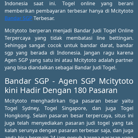
Indonesia saat ini. Togel online yang berani
memberikan pembayaran terbesar hanya di Mcitytoto
Bandar SGP
Terbesar.
Mcitytoto berperan menjadi Bandar Judi Togel Online
Terpercaya yang tidak membatasi line bettingan.
Sehingga sangat cocok untuk bandar darat, bandar
sgp yang berada di Indonesia. Jangan ragu karena
Agen SGP yang satu ini atau Mcitytoto adalah partner
yang bisa diandalkan sebagai Bandar Judi Togel.
Bandar SGP - Agen SGP Mcitytoto
kini Hadir Dengan 180 Pasaran
Mcitytoto menghadirkan tiga pasaran besar yaitu
Togel Sydney, Togel Singapore, dan juga Togel
Hongkong. Selain pasaran besar terpercaya, situs ini
juga telah menyediakan pasaran judi togel yang tak
kalah serunya dengan pasaran terbesar saja, dan juga
anda bisa bermain 24 jam penuh karena pasaran yang